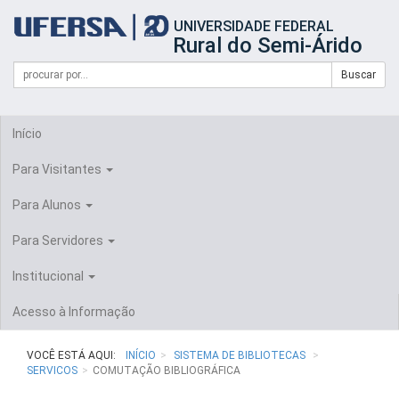
Início
UNIVERSIDADE FEDERAL
do
Rural do Semi-Árido
cabeçalho
do
Campo
Formulário
Buscar
portal
de
da
de
busca
UFERSA
Busca
Início
Para Visitantes
Para Alunos
Para Servidores
Institucional
Acesso à Informação
VOCÊ ESTÁ AQUI:
INÍCIO
SISTEMA DE BIBLIOTECAS
SERVICOS
COMUTAÇÃO BIBLIOGRÁFICA