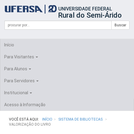
Início
UNIVERSIDADE FEDERAL
do
Rural do Semi-Árido
cabeçalho
do
Campo
Formulário
Buscar
portal
de
da
de
busca
UFERSA
Busca
Início
Para Visitantes
Para Alunos
Para Servidores
Institucional
Acesso à Informação
VOCÊ ESTÁ AQUI:
INÍCIO
SISTEMA DE BIBLIOTECAS
VALORIZAÇÃO DO LIVRO