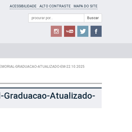
ACESSIBILIDADE
ALTO CONTRASTE
MAPA DO SITE
Campo
Formulário
Buscar
de
de
busca
Busca
EMORIAL-GRADUACAO-ATUALIZADO-EM-22.10.2025
-Graduacao-Atualizado-
5