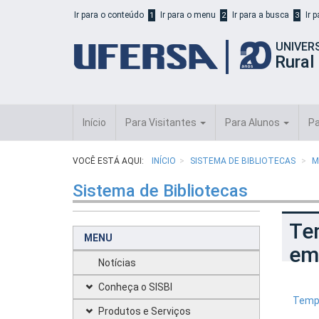
Início
Ir para o conteúdo
Ir para o menu
Ir para a busca
Ir 
1
2
3
do
cabeçalho
UNIVER
do
Rural
portal
da
UFERSA
Início
Para Visitantes
Para Alunos
Pa
VOCÊ ESTÁ AQUI:
INÍCIO
SISTEMA DE BIBLIOTECAS
M
Sistema de Bibliotecas
Te
MENU
em
Notícias
Conheça o SISBI
Templ
Produtos e Serviços